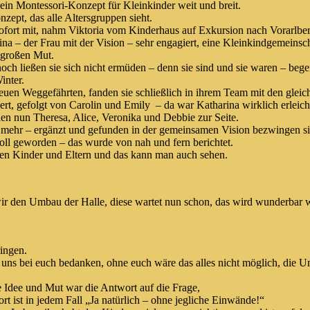
kein Montessori-Konzept für Kleinkinder weit und breit.
zept, das alle Altersgruppen sieht.
ofort mit, nahm Viktoria vom Kinderhaus auf Exkursion nach Vorarlber
ina – der Frau mit der Vision – sehr engagiert, eine Kleinkindgemeinsch
 großen Mut.
ch ließen sie sich nicht ermüden – denn sie sind und sie waren – bege
inter.
reuen Weggefährten, fanden sie schließlich in ihrem Team mit den glei
t, gefolgt von Carolin und Emily – da war Katharina wirklich erleicht
hen nun Theresa, Alice, Veronika und Debbie zur Seite.
 mehr – ergänzt und gefunden in der gemeinsamen Vision bezwingen si
oll geworden – das wurde von nah und fern berichtet.
tzen Kinder und Eltern und das kann man auch sehen.
wir den Umbau der Halle, diese wartet nun schon, das wird wunderbar 
ringen.
ns bei euch bedanken, ohne euch wäre das alles nicht möglich, die 
Idee und Mut war die Antwort auf die Frage,
t ist in jedem Fall „Ja natürlich – ohne jegliche Einwände!“