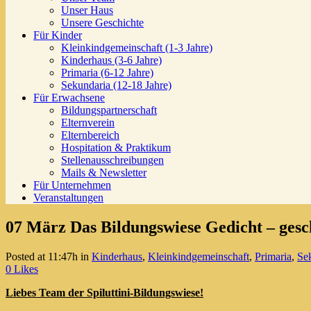
Unser Haus
Unsere Geschichte
Für Kinder
Kleinkindgemeinschaft (1-3 Jahre)
Kinderhaus (3-6 Jahre)
Primaria (6-12 Jahre)
Sekundaria (12-18 Jahre)
Für Erwachsene
Bildungspartnerschaft
Elternverein
Elternbereich
Hospitation & Praktikum
Stellenausschreibungen
Mails & Newsletter
Für Unternehmen
Veranstaltungen
07 März
Das Bildungswiese Gedicht – gesc
Posted at 11:47h
in
Kinderhaus
,
Kleinkindgemeinschaft
,
Primaria
,
Se
0
Likes
Liebes Team der Spiluttini-Bildungswiese!