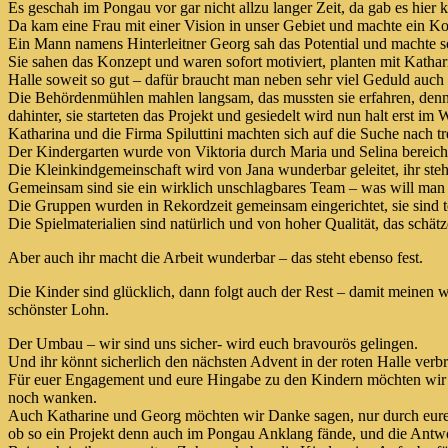
Es geschah im Pongau vor gar nicht allzu langer Zeit, da gab es hier 
Da kam eine Frau mit einer Vision in unser Gebiet und machte ein Kon
Ein Mann namens Hinterleitner Georg sah das Potential und machte s
Sie sahen das Konzept und waren sofort motiviert, planten mit Kathar
Halle soweit so gut – dafür braucht man neben sehr viel Geduld auch
Die Behördenmühlen mahlen langsam, das mussten sie erfahren, denno
dahinter, sie starteten das Projekt und gesiedelt wird nun halt erst im W
Katharina und die Firma Spiluttini machten sich auf die Suche nach t
Der Kindergarten wurde von Viktoria durch Maria und Selina bereicher
Die Kleinkindgemeinschaft wird von Jana wunderbar geleitet, ihr ste
Gemeinsam sind sie ein wirklich unschlagbares Team – was will man
Die Gruppen wurden in Rekordzeit gemeinsam eingerichtet, sie sind t
Die Spielmaterialien sind natürlich und von hoher Qualität, das schä
Aber auch ihr macht die Arbeit wunderbar – das steht ebenso fest.
Die Kinder sind glücklich, dann folgt auch der Rest – damit meinen 
schönster Lohn.
Der Umbau – wir sind uns sicher- wird euch bravourös gelingen.
Und ihr könnt sicherlich den nächsten Advent in der roten Halle verb
Für euer Engagement und eure Hingabe zu den Kindern möchten wir u
noch wanken.
Auch Katharine und Georg möchten wir Danke sagen, nur durch eure 
ob so ein Projekt denn auch im Pongau Anklang fände, und die Antwor