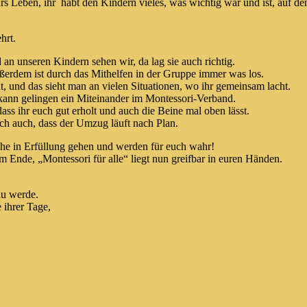
s Leben, ihr habt den Kindern vieles, was wichtig war und ist, auf d
hrt.
 an unseren Kindern sehen wir, da lag sie auch richtig.
ußerdem ist durch das Mithelfen in der Gruppe immer was los.
t, und das sieht man an vielen Situationen, wo ihr gemeinsam lacht.
o kann gelingen ein Miteinander im Montessori-Verband.
ss ihr euch gut erholt und auch die Beine mal oben lässt.
ch auch, dass der Umzug läuft nach Plan.
che in Erfüllung gehen und werden für euch wahr!
 Ende, „Montessori für alle“ liegt nun greifbar in euren Händen.
au werde.
 ihrer Tage,