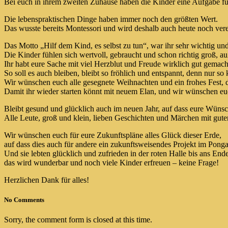
Bei euch in ihrem zweiten Zuhause haben die Kinder eine Aufgabe für
Die lebenspraktischen Dinge haben immer noch den größten Wert.
Das wusste bereits Montessori und wird deshalb auch heute noch vere
Das Motto „Hilf dem Kind, es selbst zu tun“, war ihr sehr wichtig und
Die Kinder fühlen sich wertvoll, gebraucht und schon richtig groß, a
Ihr habt eure Sache mit viel Herzblut und Freude wirklich gut gemach
So soll es auch bleiben, bleibt so fröhlich und entspannt, denn nur s
Wir wünschen euch alle gesegnete Weihnachten und ein frohes Fest, da
Damit ihr wieder starten könnt mit neuem Elan, und wir wünschen eu
Bleibt gesund und glücklich auch im neuen Jahr, auf dass eure Wüns
Alle Leute, groß und klein, lieben Geschichten und Märchen mit gutem
Wir wünschen euch für eure Zukunftspläne alles Glück dieser Erde,
auf dass dies auch für andere ein zukunftsweisendes Projekt im Pong
Und sie lebten glücklich und zufrieden in der roten Halle bis ans Ende
das wird wunderbar und noch viele Kinder erfreuen – keine Frage!
Herzlichen Dank für alles!
No Comments
Sorry, the comment form is closed at this time.